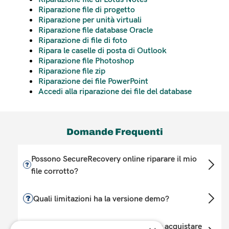
Riparazione file di progetto
Riparazione per unità virtuali
Riparazione file database Oracle
Riparazione di file di foto
Ripara le caselle di posta di Outlook
Riparazione file Photoshop
Riparazione file zip
Riparazione dei file PowerPoint
Accedi alla riparazione dei file del database
Domande Frequenti
Possono SecureRecovery online riparare il mio
file corrotto?
Innanzitutto, si consiglia di selezionare
esplicitamente il tipo di applicazione/file che
Quali limitazioni ha la versione demo?
deve essere recuperato. Il modo efficace per
A limited amount of actual data will be fixed from
scoprire se un file è recuperabile è provare la
the damaged file. Other fixed data will be
Ho provato la demo. Come decido se acquistare